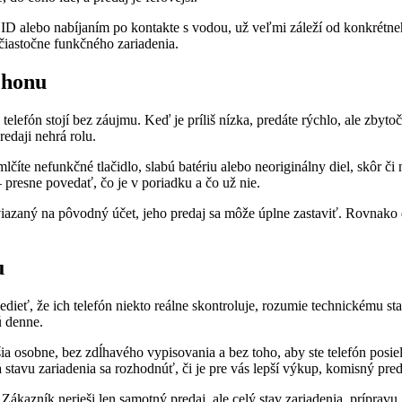
e ID alebo nabíjaním po kontakte s vodou, už veľmi záleží od konkrét
iastočne funkčného zariadenia.
Phonu
lefón stojí bez záujmu. Keď je príliš nízka, predáte rýchlo, ale zbytočn
edaji nehrá rolu.
íte nefunkčné tlačidlo, slabú batériu alebo neoriginálny diel, skôr či
 presne povedať, čo je v poriadku a čo už nie.
viazaný na pôvodný účet, jeho predaj sa môže úplne zastaviť. Rovnako d
u
ieť, že ich telefón niekto reálne skontroluje, rozumie technickému stav
 denne.
 osobne, bez zdĺhavého vypisovania a bez toho, aby ste telefón posiela
stavu zariadenia sa rozhodnúť, či je pre vás lepší výkup, komisný pre
kazník nerieši len samotný predaj, ale celý stav zariadenia, prípravu, 