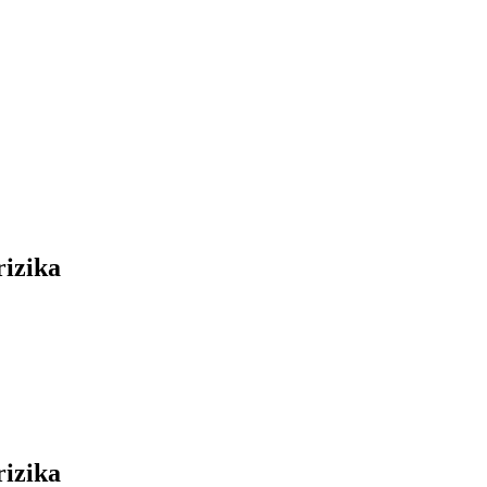
rizika
rizika