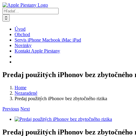
Skip
to
Hľadať:
content
Úvod
Obchod
Servis iPhone Macbook iMac iPad
Novinky
Kontakt Apple Piestany
Predaj použitých iPhonov bez zbytočného 
Home
Nezaradené
Predaj použitých iPhonov bez zbytočného rizika
Previous
Next
Zobraziť
väčší
obrázok
Predaj použitých iPhonov bez zbytočného 