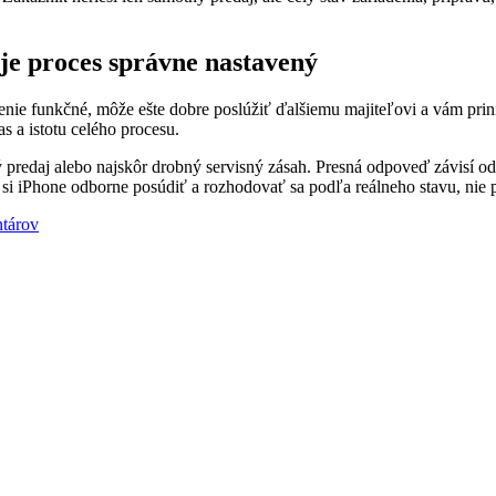
je proces správne nastavený
denie funkčné, môže ešte dobre poslúžiť ďalšiemu majiteľovi a vám pri
as a istotu celého procesu.
 predaj alebo najskôr drobný servisný zásah. Presná odpoveď závisí od 
i iPhone odborne posúdiť a rozhodovať sa podľa reálneho stavu, nie p
tárov