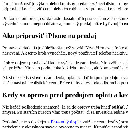
Druhá možnosť je výkup alebo komisný predaj cez špecialistu. Tu býva
pripravil, ako nastaviť cenu alebo čo robiť, ak sa po predaji objaví p
Pri komisnom predaji sa dá často dosiahnuť lepšia cena než pri okamži
výslednú sumu a neponáhľate sa, komisný predaj môže byť zaujímavejši
Ako pripraviť iPhone na predaj
Príprava zariadenia je dôležitejšia, než sa zdá. Nestačí zmazať fotk
nastavení. Ak tento krok vynecháte, nový používateľ telefón neaktivu
Dobrý dojem spraví aj základné vyčistenie zariadenia. Nie kvôli estet
ich priložte. Nie je to podmienka každého predaja, ale kompletné balen
Ak si nie ste istí stavom zariadenia, oplatí sa dať ho pred predajom
lepšie nastaviť realistickú cenu. Práve tu býva výhoda odborného pos
Kedy sa oprava pred predajom oplatí a ke
Nie každé poškodenie znamená, že sa do opravy treba hneď púšťať.
zmysel. Pri starších kusoch však treba počítať, či sa investícia reálne v
Podobné je to s displejom.
Prasknutý displej
znižuje cenu dosť výrazne
zariadenie v aktuálnom stave a otvorene to uviesť. Kupujúci aspoň vie,