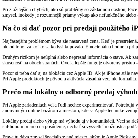
Pri zložitejších chybách, ako sú problémy so základnou doskou, Fac
zmysel, inokedy je rozumnejší priamy výkup ako nefunkčného alebo č
Na čo si dať pozor pri predaji použitého i
Najčastejším problémom býva zle nastavená cena. Keď je prestrelená, te
nie od toho, za koľko sa kedysi kupovalo. Emocionálna hodnota pri pr
Druhým rizikom je neúplná alebo nepresná informácia o stave. Ak zamlč
skúsenosť na oboch stranách. Oveľa lepšie funguje otvorený prístup –
Pozor si treba dať aj na blokáciu cez Apple ID. Ak je iPhone stále na
Pri Apple produktoch je pôvod a aktivácia zásadná vec, nie formalita.
Prečo má lokálny a odborný predaj výhod
Pri Apple zariadeniach veľa ľudí nechce experimentovať. Potrebujú ved
anonymným online bazárom a miestom, kde sa Apple technike venujú
Lokálny predaj alebo výkup má výhodu aj v komunikácii. Veci sa riešia
s iPhonom priamo na posúdenie, nechať si vysvetliť možnosti a podľa 
Práve tu dáva zmysel špecializované miesto, akým je Apple Piešťany. Zá