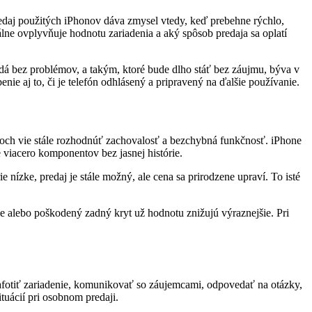
Predaj použitých iPhonov dáva zmysel vtedy, keď prebehne rýchlo,
eálne ovplyvňuje hodnotu zariadenia a aký spôsob predaja sa oplatí
redá bez problémov, a takým, ktoré bude dlho stáť bez záujmu, býva v
ie aj to, či je telefón odhlásený a pripravený na ďalšie používanie.
eloch vie stále rozhodnúť zachovalosť a bezchybná funkčnosť. iPhone
viacero komponentov bez jasnej histórie.
e nízke, predaj je stále možný, ale cena sa prirodzene upraví. To isté
me alebo poškodený zadný kryt už hodnotu znižujú výraznejšie. Pri
afotiť zariadenie, komunikovať so záujemcami, odpovedať na otázky,
tuácií pri osobnom predaji.