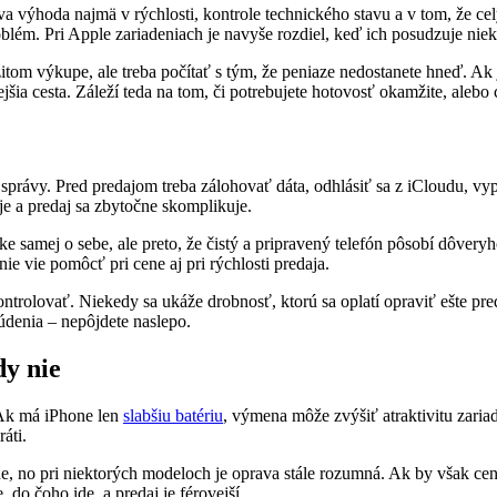
 výhoda najmä v rýchlosti, kontrole technického stavu a v tom, že celý
roblém. Pri Apple zariadeniach je navyše rozdiel, keď ich posudzuje nie
tom výkupe, ale treba počítať s tým, že peniaze nedostanete hneď. Ak je
a cesta. Záleží teda na tom, či potrebujete hotovosť okamžite, alebo c
y a správy. Pred predajom treba zálohovať dáta, odhlásiť sa z iCloudu,
je a predaj sa zbytočne skomplikuje.
ike samej o sebe, ale preto, že čistý a pripravený telefón pôsobí dôver
ie vie pomôcť pri cene aj pri rýchlosti predaja.
 skontrolovať. Niekedy sa ukáže drobnosť, ktorú sa oplatí opraviť ešte
údenia – nepôjdete naslepo.
dy nie
 Ak má iPhone len
slabšiu batériu
, výmena môže zvýšiť atraktivitu zaria
ráti.
, no pri niektorých modeloch je oprava stále rozumná. Ak by však cena
 do čoho ide, a predaj je férovejší.