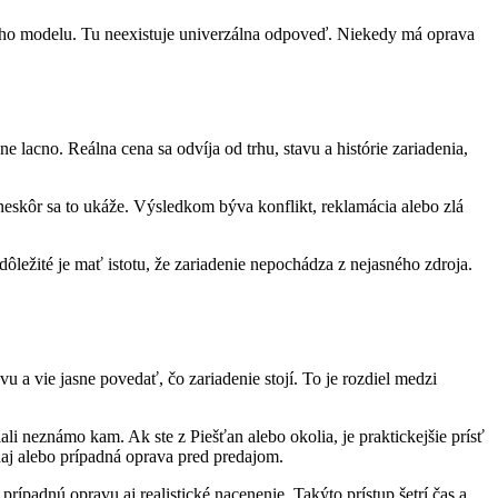
neho modelu. Tu neexistuje univerzálna odpoveď. Niekedy má oprava
e lacno. Reálna cena sa odvíja od trhu, stavu a histórie zariadenia,
 neskôr sa to ukáže. Výsledkom býva konflikt, reklamácia alebo zlá
ôležité je mať istotu, že zariadenie nepochádza z nejasného zdroja.
u a vie jasne povedať, čo zariadenie stojí. To je rozdiel medzi
li neznámo kam. Ak ste z Piešťan alebo okolia, je praktickejšie prísť
daj alebo prípadná oprava pred predajom.
prípadnú opravu aj realistické nacenenie. Takýto prístup šetrí čas a