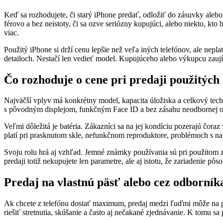
Keď sa rozhodujete, či starý iPhone predať, odložiť do zásuvky alebo
férovo a bez neistoty, či sa ozve seriózny kupujúci, alebo niekto, kto
viac.
Použitý iPhone si drží cenu lepšie než veľa iných telefónov, ale nepl
detailoch. Nestačí len vedieť model. Kupujúceho alebo výkupcu zaujíma
Čo rozhoduje o cene pri predaji použitých
Najväčší vplyv má konkrétny model, kapacita úložiska a celkový tech
s pôvodným displejom, funkčným Face ID a bez zásahu neodbornej op
Veľmi dôležitá je batéria. Zákazníci sa na jej kondíciu pozerajú čoraz 
platí pri prasknutom skle, nefunkčnom reproduktore, problémoch s na
Svoju rolu hrá aj vzhľad. Jemné známky používania sú pri použitom z
predaji totiž nekupujete len parametre, ale aj istotu, že zariadenie p
Predaj na vlastnú päsť alebo cez odborník
Ak chcete z telefónu dostať maximum, predaj medzi ľuďmi môže na pr
riešiť stretnutia, skúšanie a často aj nečakané zjednávanie. K tomu s