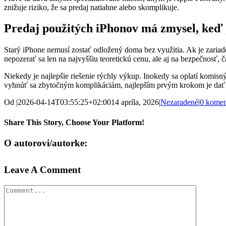
znižuje riziko, že sa predaj natiahne alebo skomplikuje.
Predaj použitých iPhonov má zmysel, keď 
Starý iPhone nemusí zostať odložený doma bez využitia. Ak je zaria
nepozerať sa len na najvyššiu teoretickú cenu, ale aj na bezpečnosť, č
Niekedy je najlepšie riešenie rýchly výkup. Inokedy sa oplatí komisný
vyhnúť sa zbytočným komplikáciám, najlepším prvým krokom je dať s
Od
|
2026-04-14T03:55:25+02:00
14 apríla, 2026
|
Nezaradené
|
0 komen
Share This Story, Choose Your Platform!
Facebook
X
Reddit
LinkedIn
Tumblr
Pinterest
Vk
Email
O autorovi/autorke:
Leave A Comment
Comment