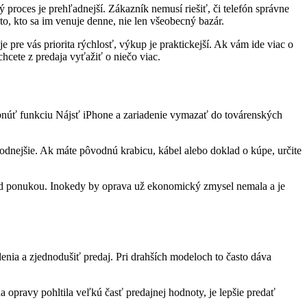
 proces je prehľadnejší. Zákazník nemusí riešiť, či telefón správne
kto, kto sa im venuje denne, nie len všeobecný bazár.
 pre vás priorita rýchlosť, výkup je praktickejší. Ak vám ide viac o
hcete z predaja vyťažiť o niečo viac.
 vypnúť funkciu Nájsť iPhone a zariadenie vymazať do továrenských
yhodnejšie. Ak máte pôvodnú krabicu, kábel alebo doklad o kúpe, určite
 pred ponukou. Inokedy by oprava už ekonomický zmysel nemala a je
denia a zjednodušiť predaj. Pri drahších modeloch to často dáva
 opravy pohltila veľkú časť predajnej hodnoty, je lepšie predať