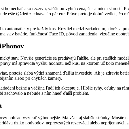
 si ho nechať ako rezervu, väčšinou vyhrá cena, čas a miera starostí. 
 bude ešte týždeň zjednávať o pár eur. Práve preto je dobré vedieť, čo r
atí to automaticky pre každý kus. Rozdiel medzi zariadením, ktoré sa p
 stav batérie, funkčnosť Face ID, pôvod zariadenia, vizuálne opotreben
 iPhonov
nický stav. Novšie generácie sa predávajú ľahšie, ale pri starších mod
ravy má spravidla vyššiu hodnotu než kus, na ktorom už bolo menené 
viac, pretože slabá výdrž znamená ďalšiu investíciu. Ak je zdravie batéri
bíjaním alebo pri chybách kamery.
ariadení bežné a väčšina ľudí ich akceptuje. Hlbšie ryhy, oťuky na rá
ôsobí zachovalo a nebude s ním hneď ďalší problém.
a
vý pohľad vyzerať výhodnejšie. Má však aj slabšie stránky. Musíte n
a pridáva riziko podvodov, neprevzatých rezervácií alebo nepríjemných si