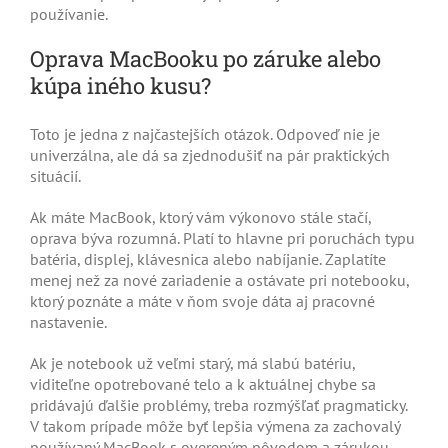
používanie.
Oprava MacBooku po záruke alebo
kúpa iného kusu?
Toto je jedna z najčastejších otázok. Odpoveď nie je
univerzálna, ale dá sa zjednodušiť na pár praktických
situácií.
Ak máte MacBook, ktorý vám výkonovo stále stačí,
oprava býva rozumná. Platí to hlavne pri poruchách typu
batéria, displej, klávesnica alebo nabíjanie. Zaplatíte
menej než za nové zariadenie a ostávate pri notebooku,
ktorý poznáte a máte v ňom svoje dáta aj pracovné
nastavenie.
Ak je notebook už veľmi starý, má slabú batériu,
viditeľne opotrebované telo a k aktuálnej chybe sa
pridávajú ďalšie problémy, treba rozmýšľať pragmaticky.
V takom prípade môže byť lepšia výmena za zachovalý
používaný MacBook s overeným pôvodom a zárukou.