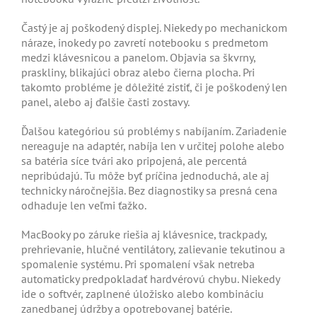
Častý je aj poškodený displej. Niekedy po mechanickom
náraze, inokedy po zavretí notebooku s predmetom
medzi klávesnicou a panelom. Objavia sa škvrny,
praskliny, blikajúci obraz alebo čierna plocha. Pri
takomto probléme je dôležité zistiť, či je poškodený len
panel, alebo aj ďalšie časti zostavy.
Ďalšou kategóriou sú problémy s nabíjaním. Zariadenie
nereaguje na adaptér, nabíja len v určitej polohe alebo
sa batéria síce tvári ako pripojená, ale percentá
nepribúdajú. Tu môže byť príčina jednoduchá, ale aj
technicky náročnejšia. Bez diagnostiky sa presná cena
odhaduje len veľmi ťažko.
MacBooky po záruke riešia aj klávesnice, trackpady,
prehrievanie, hlučné ventilátory, zalievanie tekutinou a
spomalenie systému. Pri spomalení však netreba
automaticky predpokladať hardvérovú chybu. Niekedy
ide o softvér, zaplnené úložisko alebo kombináciu
zanedbanej údržby a opotrebovanej batérie.