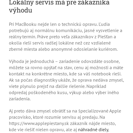
Lokálny servis má pre zákazníka
výhodu
Pri MacBooku nejde len o technickú opravu. Ľudia
potrebujú aj normálnu komunikáciu, jasné vysvetlenie a
reálny termín. Práve preto veľa zákazníkov z Piešťan a
okolia rieši servis radšej lokálne než cez vzdialené
zberné miesta alebo anonymné odosielanie kuriérom.
Výhoda je jednoduchá – zariadenie odovzdáte osobne,
môžete sa rovno opýtať na stav, cenu aj možnosti a máte
kontakt na konkrétne miesto, kde sa váš notebook rieši.
Ak sa počas diagnostiky ukáže, že oprava nedáva zmysel,
viete plynulo prejsť na ďalšie riešenie. Napríklad
odpredaj poškodeného kusu, výkup alebo výber iného
zariadenia.
Aj preto dáva zmysel obrátiť sa na špecializované Apple
pracovisko, ktoré rozumie servisu aj predaju. Na
https://www.applepiestany.sk zákazník nájde miesto,
kde vie riešiť nielen opravu, ale aj
náhradné diely
,