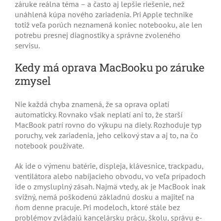
záruke reálna téma – a často aj lepšie riešenie, než
unáhlená kúpa nového zariadenia. Pri Apple technike
totiž veľa porúch neznamená koniec notebooku, ale len
potrebu presnej diagnostiky a správne zvoleného
servisu.
Kedy má oprava MacBooku po záruke
zmysel
Nie každá chyba znamená, že sa oprava oplatí
automaticky. Rovnako však neplatí ani to, že starší
MacBook patrí rovno do výkupu na diely. Rozhoduje typ
poruchy, vek zariadenia, jeho celkový stav a aj to, na čo
notebook používate.
Ak ide o výmenu batérie, displeja, klávesnice, trackpadu,
ventilátora alebo nabíjacieho obvodu, vo veľa prípadoch
ide o zmysluplný zásah. Najmä vtedy, ak je MacBook inak
svižný, nemá poškodenú základnú dosku a majiteľ na
ňom denne pracuje. Pri modeloch, ktoré stále bez
problémov zvládajú kancelársku prácu, školu, správu e-