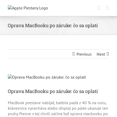
Skip
to
content
Oprava MacBooku po záruke: čo sa oplatí
Previous
Next
Zobraziť
väčší
obrázok
Oprava MacBooku po záruke: čo sa oplatí
MacBook prestane nabíjať, batéria padá z 40 % na nulu,
klávesnica vynecháva alebo displej po páde ukazuje len
pruhy. Presne v tej chvíli začína byť oprava macbooku po