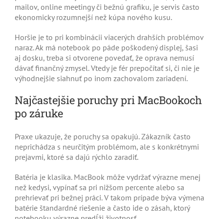
mailov, online meetingy či bežnú grafiku, je servis často
ekonomicky rozumnejší než kúpa nového kusu.
Horšie je to pri kombinácii viacerých drahších problémov
naraz. Ak má notebook po páde poškodený displej, šasi
aj dosku, treba si otvorene povedať, že oprava nemusí
dávať finančný zmysel. Vtedy je fér prepočítať si, či nie je
výhodnejšie siahnuť po inom zachovalom zariadení.
Najčastejšie poruchy pri MacBookoch
po záruke
Praxe ukazuje, že poruchy sa opakujú. Zákazník často
neprichádza s neurčitým problémom, ale s konkrétnymi
prejavmi, ktoré sa dajú rýchlo zaradiť.
Batéria je klasika. MacBook môže vydržať výrazne menej
než kedysi, vypínať sa pri nižšom percente alebo sa
prehrievať pri bežnej práci. V takom prípade býva výmena
batérie štandardné riešenie a často ide o zásah, ktorý
notebooku výrazne predĺži životnosť.