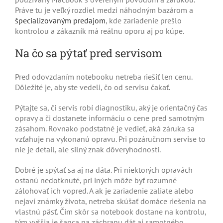
Práve tu je veľký rozdiel medzi náhodným bazárom a
špecializovaným predajom
, kde zariadenie prešlo
kontrolou a zákazník má reálnu oporu aj po kúpe.
Na čo sa pýtať pred servisom
Pred odovzdaním notebooku netreba riešiť len cenu.
Dôležité je, aby ste vedeli, čo od servisu čakať.
Pýtajte sa, či servis robí diagnostiku, aký je orientačný čas
opravy a či dostanete informáciu o cene pred samotným
zásahom. Rovnako podstatné je vedieť, aká záruka sa
vzťahuje na vykonanú opravu. Pri pozáručnom servise to
nie je detail, ale silný znak dôveryhodnosti.
Dobré je spýtať sa aj na dáta. Pri niektorých opravách
ostanú nedotknuté, pri iných môže byť rozumné
zálohovať ich vopred. A ak je zariadenie zaliate alebo
nejaví známky života, netreba skúšať domáce riešenia na
vlastnú päsť. Čím skôr sa notebook dostane na kontrolu,
tým vyššia je šanca na záchranu dát aj samotného