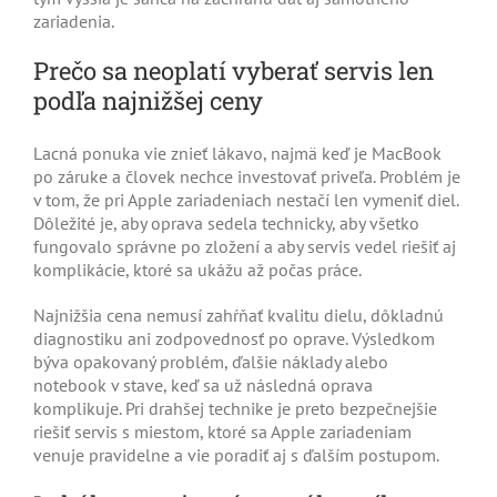
zariadenia.
Prečo sa neoplatí vyberať servis len
podľa najnižšej ceny
Lacná ponuka vie znieť lákavo, najmä keď je MacBook
po záruke a človek nechce investovať priveľa. Problém je
v tom, že pri Apple zariadeniach nestačí len vymeniť diel.
Dôležité je, aby oprava sedela technicky, aby všetko
fungovalo správne po zložení a aby servis vedel riešiť aj
komplikácie, ktoré sa ukážu až počas práce.
Najnižšia cena nemusí zahŕňať kvalitu dielu, dôkladnú
diagnostiku ani zodpovednosť po oprave. Výsledkom
býva opakovaný problém, ďalšie náklady alebo
notebook v stave, keď sa už následná oprava
komplikuje. Pri drahšej technike je preto bezpečnejšie
riešiť servis s miestom, ktoré sa Apple zariadeniam
venuje pravidelne a vie poradiť aj s ďalším postupom.