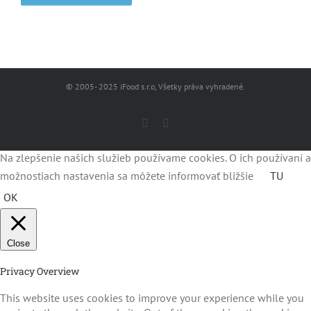
© 2005- 2025 iFood s.r.o, Všetky práva vyhradené.
Facebook
Instagram
Na zlepšenie našich služieb používame cookies. O ich používaní a
možnostiach nastavenia sa môžete informovať bližšie
TU
OK
Close
Privacy Overview
This website uses cookies to improve your experience while you