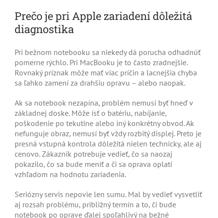
Prečo je pri Apple zariadení dôležitá
diagnostika
Pri bežnom notebooku sa niekedy dá porucha odhadnúť
pomerne rýchlo. Pri MacBooku je to často zradnejšie.
Rovnaký príznak môže mať viac príčin a lacnejšia chyba
sa ľahko zamení za drahšiu opravu – alebo naopak.
Ak sa notebook nezapína, problém nemusí byť hneď v
základnej doske. Môže ísť o batériu, nabíjanie,
poškodenie po tekutine alebo iný konkrétny obvod. Ak
nefunguje obraz, nemusí byť vždy rozbitý displej. Preto je
presná vstupná kontrola dôležitá nielen technicky, ale aj
cenovo. Zákazník potrebuje vedieť, čo sa naozaj
pokazilo, čo sa bude meniť a či sa oprava oplatí
vzhľadom na hodnotu zariadenia.
Seriózny servis nepovie len sumu. Mal by vedieť vysvetliť
aj rozsah problému, približný termín a to, či bude
notebook po oprave ďalej spoľahlivý na bežné