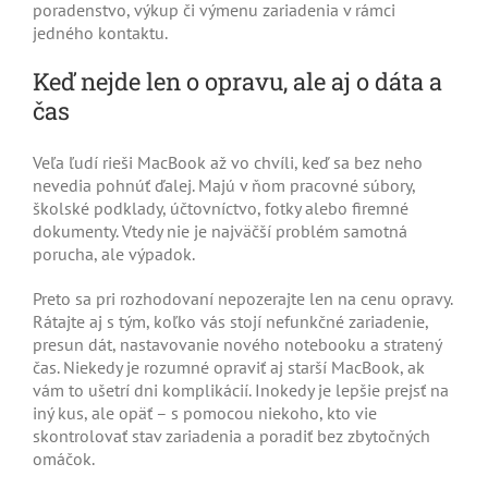
poradenstvo, výkup či výmenu zariadenia v rámci
jedného kontaktu.
Keď nejde len o opravu, ale aj o dáta a
čas
Veľa ľudí rieši MacBook až vo chvíli, keď sa bez neho
nevedia pohnúť ďalej. Majú v ňom pracovné súbory,
školské podklady, účtovníctvo, fotky alebo firemné
dokumenty. Vtedy nie je najväčší problém samotná
porucha, ale výpadok.
Preto sa pri rozhodovaní nepozerajte len na cenu opravy.
Rátajte aj s tým, koľko vás stojí nefunkčné zariadenie,
presun dát, nastavovanie nového notebooku a stratený
čas. Niekedy je rozumné opraviť aj starší MacBook, ak
vám to ušetrí dni komplikácií. Inokedy je lepšie prejsť na
iný kus, ale opäť – s pomocou niekoho, kto vie
skontrolovať stav zariadenia a poradiť bez zbytočných
omáčok.