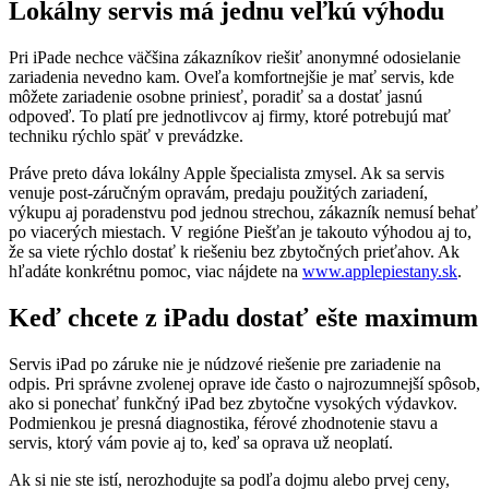
Lokálny servis má jednu veľkú výhodu
Pri iPade nechce väčšina zákazníkov riešiť anonymné odosielanie
zariadenia nevedno kam. Oveľa komfortnejšie je mať servis, kde
môžete zariadenie osobne priniesť, poradiť sa a dostať jasnú
odpoveď. To platí pre jednotlivcov aj firmy, ktoré potrebujú mať
techniku rýchlo späť v prevádzke.
Práve preto dáva lokálny Apple špecialista zmysel. Ak sa servis
venuje post-záručným opravám, predaju použitých zariadení,
výkupu aj poradenstvu pod jednou strechou, zákazník nemusí behať
po viacerých miestach. V regióne Piešťan je takouto výhodou aj to,
že sa viete rýchlo dostať k riešeniu bez zbytočných prieťahov. Ak
hľadáte konkrétnu pomoc, viac nájdete na
www.applepiestany.sk
.
Keď chcete z iPadu dostať ešte maximum
Servis iPad po záruke nie je núdzové riešenie pre zariadenie na
odpis. Pri správne zvolenej oprave ide často o najrozumnejší spôsob,
ako si ponechať funkčný iPad bez zbytočne vysokých výdavkov.
Podmienkou je presná diagnostika, férové zhodnotenie stavu a
servis, ktorý vám povie aj to, keď sa oprava už neoplatí.
Ak si nie ste istí, nerozhodujte sa podľa dojmu alebo prvej ceny,