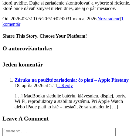
ktorú uvidíte. Dajte si zariadenie skontrolovať a vyberte si riešenie,
ktoré bude dávať zmysel nielen dnes, ale aj o pár mesiacov.
Od
|
2026-03-31T05:20:51+02:00
31 marca, 2026
|
Nezaradené
|
1
komentár
Share This Story, Choose Your Platform!
Facebook
X
Reddit
LinkedIn
Tumblr
Pinterest
Vk
Email
O autorovi/autorke:
Jeden komentár
Záruka na použité zariadenia: čo platí – Apple Piestany
18. apríla 2026 at 5:11
- Reply
[…] MacBooku sledujte batériu, klávesnicu, displej, porty,
Wi-Fi, reproduktory a stabilitu systému. Pri Apple Watch
alebo iPade platí to isté – nestačí, že sa zariadenie […]
Leave A Comment
Comment