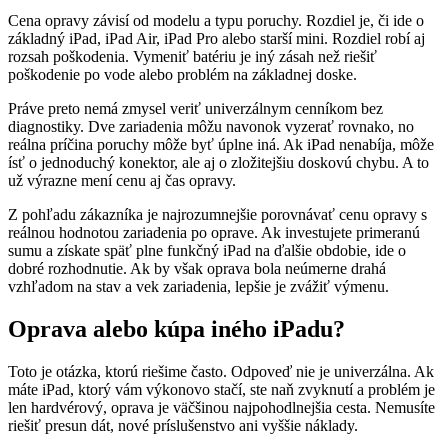
Cena opravy závisí od modelu a typu poruchy. Rozdiel je, či ide o
základný iPad, iPad Air, iPad Pro alebo starší mini. Rozdiel robí aj
rozsah poškodenia. Vymeniť batériu je iný zásah než riešiť
poškodenie po vode alebo problém na základnej doske.
Práve preto nemá zmysel veriť univerzálnym cenníkom bez
diagnostiky. Dve zariadenia môžu navonok vyzerať rovnako, no
reálna príčina poruchy môže byť úplne iná. Ak iPad nenabíja, môže
ísť o jednoduchý konektor, ale aj o zložitejšiu doskovú chybu. A to
už výrazne mení cenu aj čas opravy.
Z pohľadu zákazníka je najrozumnejšie porovnávať cenu opravy s
reálnou hodnotou zariadenia po oprave. Ak investujete primeranú
sumu a získate späť plne funkčný iPad na ďalšie obdobie, ide o
dobré rozhodnutie. Ak by však oprava bola neúmerne drahá
vzhľadom na stav a vek zariadenia, lepšie je zvážiť výmenu.
Oprava alebo kúpa iného iPadu?
Toto je otázka, ktorú riešime často. Odpoveď nie je univerzálna. Ak
máte iPad, ktorý vám výkonovo stačí, ste naň zvyknutí a problém je
len hardvérový, oprava je väčšinou najpohodlnejšia cesta. Nemusíte
riešiť presun dát, nové príslušenstvo ani vyššie náklady.