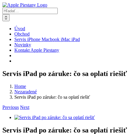
Skip
to
Hľadať:
content
Úvod
Obchod
Servis iPhone Macbook iMac iPad
Novinky
Kontakt Apple Piestany
Servis iPad po záruke: čo sa oplatí riešiť
Home
Nezaradené
Servis iPad po záruke: čo sa oplatí riešiť
Previous
Next
Zobraziť
väčší
obrázok
Servis iPad po záruke: čo sa oplatí riešiť