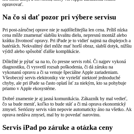
opravovať.
Na čo si dať pozor pri výbere servisu
Pri post-záručnej oprave nie je najdôležitejšia len cena. Príliš nízka
cena môže znamenať slabšiu kvalitu dielu, nepresnú montáž alebo
krátku životnosť opravy. Pri iPade je to vidieť najmä na displejoch a
batériách. Nekvalitný diel môže mať horší obraz, slabší dotyk, nižšiu
výdrž alebo spôsobiť ďalšie komplikácie.
Dôležité je pýtať sa na to, čo presne servis robí. Či najprv vykoná
diagnostiku, či vysvetlí rozsah poškodenia, či dá záruku na
vykonanú opravu a či sa venuje špeciálne Apple zariadeniam.
Všeobecný servis elektroniky vie vyriešiť niektoré jednoduché
chyby, ale pri iPade sa často oplatí ísť za niekým, kto sa pohybuje
priamo v Apple ekosystéme.
Dobré znamenie je aj jasná komunikácia. Zákazník by mal vedieť,
čo sa bude meniť, koľko to bude stáť a či má oprava ekonomický
zmysel. Seriózny servis vám nepovie automaticky áno na všetko. Ak
oprava nedáva zmysel, mal by to povedať narovinu.
Servis iPad po záruke a otázka ceny