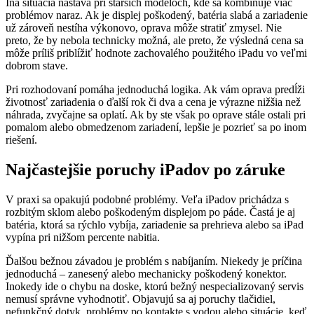
Iná situácia nastáva pri starších modeloch, kde sa kombinuje viac
problémov naraz. Ak je displej poškodený, batéria slabá a zariadenie
už zároveň nestíha výkonovo, oprava môže stratiť zmysel. Nie
preto, že by nebola technicky možná, ale preto, že výsledná cena sa
môže príliš priblížiť hodnote zachovalého použitého iPadu vo veľmi
dobrom stave.
Pri rozhodovaní pomáha jednoduchá logika. Ak vám oprava predĺži
životnosť zariadenia o ďalší rok či dva a cena je výrazne nižšia než
náhrada, zvyčajne sa oplatí. Ak by ste však po oprave stále ostali pri
pomalom alebo obmedzenom zariadení, lepšie je pozrieť sa po inom
riešení.
Najčastejšie poruchy iPadov po záruke
V praxi sa opakujú podobné problémy. Veľa iPadov prichádza s
rozbitým sklom alebo poškodeným displejom po páde. Častá je aj
batéria, ktorá sa rýchlo vybíja, zariadenie sa prehrieva alebo sa iPad
vypína pri nižšom percente nabitia.
Ďalšou bežnou závadou je problém s nabíjaním. Niekedy je príčina
jednoduchá – zanesený alebo mechanicky poškodený konektor.
Inokedy ide o chybu na doske, ktorú bežný nespecializovaný servis
nemusí správne vyhodnotiť. Objavujú sa aj poruchy tlačidiel,
nefunkčný dotyk, problémy po kontakte s vodou alebo situácie, keď