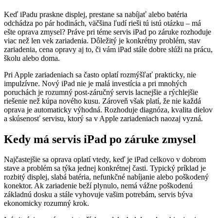
Keď iPadu praskne displej, prestane sa nabíjať alebo batéria
odchádza po pár hodinách, väčšina ľudí rieši tú istú otázku – má
ešte oprava zmysel? Práve pri téme servis iPad po záruke rozhoduje
viac než len vek zariadenia. Dôležitý je konkrétny problém, stav
zariadenia, cena opravy aj to, či vám iPad stále dobre slúži na prácu,
školu alebo doma.
Pri Apple zariadeniach sa často oplatí rozmýšľať prakticky, nie
impulzívne. Nový iPad nie je malá investícia a pri mnohých
poruchách je rozumný post-záručný servis lacnejšie a rýchlejšie
riešenie než kúpa nového kusu. Zároveň však platí, že nie každá
oprava je automaticky výhodná. Rozhoduje diagnóza, kvalita dielov
a skúsenosť servisu, ktorý sa v Apple zariadeniach naozaj vyzná.
Kedy má servis iPad po záruke zmysel
Najčastejšie sa oprava oplatí vtedy, keď je iPad celkovo v dobrom
stave a problém sa týka jednej konkrétnej časti. Typický príklad je
rozbitý displej, slabá batéria, nefunkčné nabíjanie alebo poškodený
konektor. Ak zariadenie beží plynulo, nemá vážne poškodenú
základnú dosku a stále vyhovuje vašim potrebám, servis býva
ekonomicky rozumný krok.