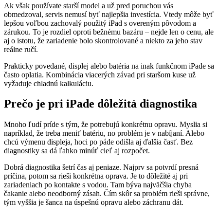
Ak však používate starší model a už pred poruchou vás
obmedzoval, servis nemusí byť najlepšia investícia. Vtedy môže byť
lepšou voľbou zachovalý použitý iPad s overeným pôvodom a
zárukou. To je rozdiel oproti bežnému bazáru – nejde len o cenu, ale
aj o istotu, že zariadenie bolo skontrolované a niekto za jeho stav
reálne ručí.
Prakticky povedané, displej alebo batéria na inak funkčnom iPade sa
často oplatia. Kombinácia viacerých závad pri staršom kuse už
vyžaduje chladnú kalkuláciu.
Prečo je pri iPade dôležitá diagnostika
Mnoho ľudí príde s tým, že potrebujú konkrétnu opravu. Myslia si
napríklad, že treba meniť batériu, no problém je v nabíjaní. Alebo
chcú výmenu displeja, hoci po páde odišla aj ďalšia časť. Bez
diagnostiky sa dá ľahko minúť cieľ aj rozpočet.
Dobrá diagnostika šetrí čas aj peniaze. Najprv sa potvrdí presná
príčina, potom sa rieši konkrétna oprava. Je to dôležité aj pri
zariadeniach po kontakte s vodou. Tam býva najväčšia chyba
čakanie alebo neodborný zásah. Čím skôr sa problém rieši správne,
tým vyššia je šanca na úspešnú opravu alebo záchranu dát.