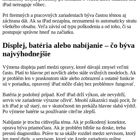
iPad nereaguje vôbec.
Pri firemných a pracovných zariadeniach býva častou témou aj
záchrana dát. Ak sa iPad nezapína, neznamená to automaticky stratu
všetkého obsahu. Veľa závisí od typu poškodenia a od toho, či sa
postupuje správne hneď na začiatku.
Displej, batéria alebo nabíjanie – čo býva
najvýhodnejšie
Výmena displeja patrí medzi opravy, ktoré dávajú zmysel veľmi
často. Platí to hlavne pri novších alebo stále svižných modeloch. Ak
je problém len v prasknutom skle alebo zobrazení a ostatné funkcie
sú v poriadku, opravený iPad môže ďalej bez problémov fungovať.
Batéria je podobný prípad. Keď iPad drží výkon, ale nevydrží,
servis vie zariadenie výrazne oživiť. Mnohí zákazníci majú pocit, že
ich iPad je už starý, no v skutočnosti im prekáža hlavne slabá výdrž.
Po výmene batérie sa používanie citeľne zlepší.
Nabíjanie je trochu citlivejšia téma. Ak je poškodený konektor,
oprava býva priamočiara. Ak je problém hlbšie na doske, treba
presnú diagnostiku. Práve tu sa ukáže rozdiel medzi servisom, ktorý
len mení diely, a servisom, ktorý vie Apple zariadenia reálne